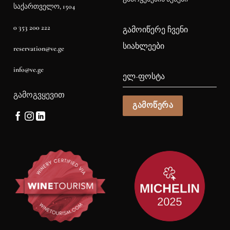
საქართველო, 1504
0 353 200 222
ᲒᲐᲛᲝᲘᲬᲔᲠᲔ ᲩᲕᲔᲜᲘ
ᲡᲘᲐᲮᲚᲔᲔᲑᲘ
reservation@ve.ge
info@ve.ge
ᲒᲐᲛᲝᲒᲕᲧᲔᲕᲘᲗ