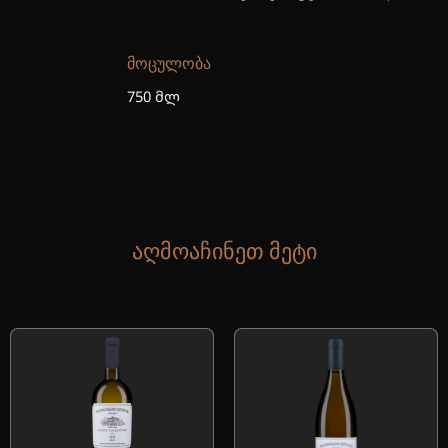
ᲛᲝᲪᲣᲚᲝᲑᲐ
750 მლ
ᲐᲦᲛᲝᲐᲩᲘᲜᲔᲗ ᲛᲔᲢᲘ