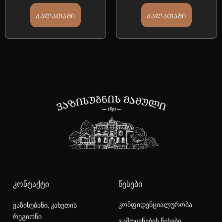
ᲙᲐᲚᲐᲗᲐᲨᲘ
ᲙᲐᲚᲐᲗᲐᲨᲘ
ᲙᲝᲜᲢᲐᲥᲢᲘ
ᲬᲔᲡᲔᲑᲘ
კონფიდენციალურობა
ვაზისუბანი, კახეთის
რეგიონი
გამოყენების წესები