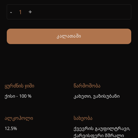
ქისი ქვევრი quantity
ᲙᲐᲚᲐᲗᲐᲨᲘ
ᲧᲣᲠᲫᲜᲘᲡ ᲯᲘᲨᲘ
ᲬᲐᲠᲛᲝᲨᲝᲑᲐ
ქისი - 100 %
კახეთი, ვაზისუბანი
ᲐᲚᲙᲝᲰᲝᲚᲘ
ᲡᲐᲮᲔᲝᲑᲐ
12.5%
ქვევრის გაუფილტრავი,
ქარვისფერი მშრალი