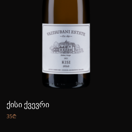
ᲥᲘᲡᲘ ᲥᲕᲔᲕᲠᲘ
35
₾