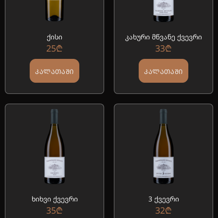
ქისი
კახური მწვანე ქვევრი
25
₾
33
₾
ᲙᲐᲚᲐᲗᲐᲨᲘ
ᲙᲐᲚᲐᲗᲐᲨᲘ
ხიხვი ქვევრი
3 ქვევრი
35
₾
32
₾