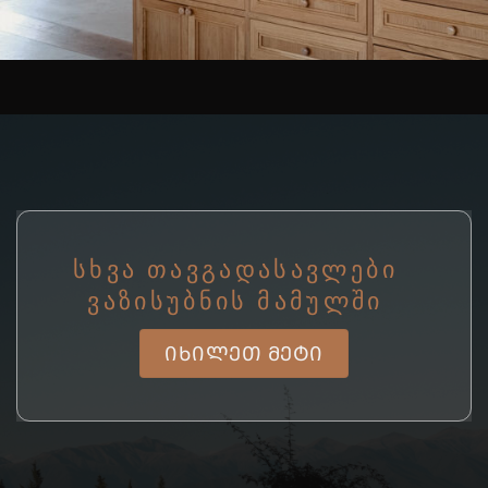
ᲡᲮᲕᲐ ᲗᲐᲕᲒᲐᲓᲐᲡᲐᲕᲚᲔᲑᲘ
ᲕᲐᲖᲘᲡᲣᲑᲜᲘᲡ ᲛᲐᲛᲣᲚᲨᲘ
ᲘᲮᲘᲚᲔᲗ ᲛᲔᲢᲘ