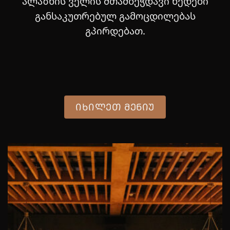
ალაზნის ველის შთამბეჭდავი ხედები
განსაკუთრებულ გამოცდილებას
გპირდებათ.
ᲘᲮᲘᲚᲔᲗ ᲛᲔᲜᲘᲣ