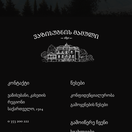
ᲙᲝᲜᲢᲐᲥᲢᲘ
ᲬᲔᲡᲔᲑᲘ
კონფიდენციალურობა
ვაზისუბანი, კახეთის
რეგიონი
გამოყენების წესები
საქართველო, 1504
0 353 200 222
ᲒᲐᲛᲝᲘᲬᲔᲠᲔ ᲩᲕᲔᲜᲘ
ᲡᲘᲐᲮᲚᲔᲔᲑᲘ