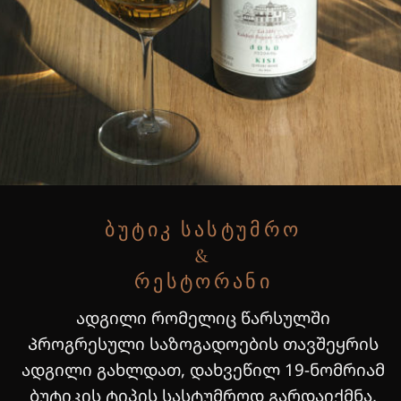
ᲑᲣᲢᲘᲙ ᲡᲐᲡᲢᲣᲛᲠᲝ
&
ᲠᲔᲡᲢᲝᲠᲐᲜᲘ
ადგილი რომელიც წარსულში
Პროგრესული საზოგადოების თავშეყრის
ადგილი გახლდათ, დახვეწილ 19-ნომრიამ
ბუტიკის ტიპის სასტუმროდ გარდაიქმნა,