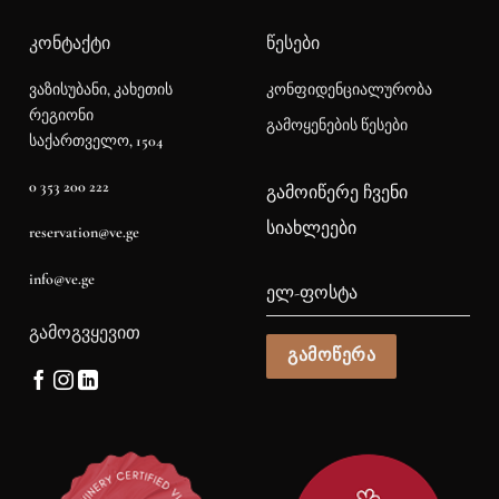
ᲙᲝᲜᲢᲐᲥᲢᲘ
ᲬᲔᲡᲔᲑᲘ
კონფიდენციალურობა
ვაზისუბანი, კახეთის
რეგიონი
გამოყენების წესები
საქართველო, 1504
0 353 200 222
ᲒᲐᲛᲝᲘᲬᲔᲠᲔ ᲩᲕᲔᲜᲘ
ᲡᲘᲐᲮᲚᲔᲔᲑᲘ
reservation@ve.ge
info@ve.ge
ᲒᲐᲛᲝᲒᲕᲧᲔᲕᲘᲗ