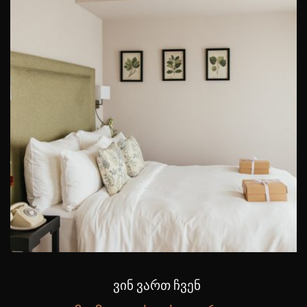
ᲕᲘᲜ ᲕᲐᲠᲗ ᲩᲕᲔᲜ