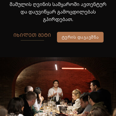
მამულის ღვინის სამყაროში ავთენტურ
და დაუვიწყარ გამოცდილებას
გპირდებათ.
ᲘᲮᲘᲚᲔᲗ ᲛᲔᲢᲘ
ᲢᲣᲠᲘᲡ ᲓᲐᲯᲐᲕᲨᲜᲐ