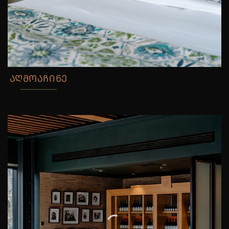
ᲐᲦᲛᲝᲐᲩᲘᲜᲔ