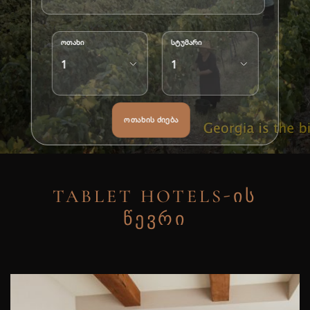
ოთახი
სტუმარი
TABLET HOTELS-ᲘᲡ
ᲬᲔᲕᲠᲘ