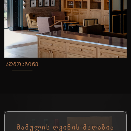
ᲐᲦᲛᲝᲐᲩᲘᲜᲔ
ᲛᲐᲛᲣᲚᲘᲡ ᲦᲕᲘᲜᲘᲡ ᲛᲐᲦᲐᲖᲘᲐ