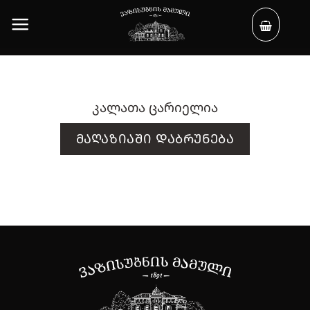
Skip
to
content
კალათა ცარიელია
ᲛᲐᲦᲐᲖᲘᲐᲨᲘ ᲓᲐᲑᲠᲣᲜᲔᲑᲐ