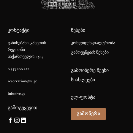
ᲙᲝᲜᲢᲐᲥᲢᲘ
ᲬᲔᲡᲔᲑᲘ
კონფიდენციალურობა
ვაზისუბანი, კახეთის
რეგიონი
გამოყენების წესები
საქართველო, 1504
0 353 200 222
ᲒᲐᲛᲝᲘᲬᲔᲠᲔ ᲩᲕᲔᲜᲘ
ᲡᲘᲐᲮᲚᲔᲔᲑᲘ
reservation@ve.ge
info@ve.ge
ᲒᲐᲛᲝᲒᲕᲧᲔᲕᲘᲗ