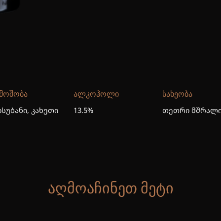
ᲛᲝᲨᲝᲑᲐ
ᲐᲚᲙᲝᲰᲝᲚᲘ
ᲡᲐᲮᲔᲝᲑᲐ
ისუბანი, კახეთი
13.5%
თეთრი მშრალ
ᲐᲦᲛᲝᲐᲩᲘᲜᲔᲗ ᲛᲔᲢᲘ