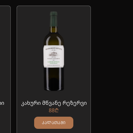
რი
კახური მწვანე რეზერვი
88
₾
ᲙᲐᲚᲐᲗᲐᲨᲘ