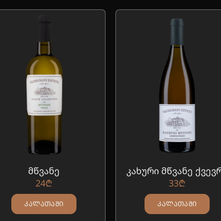
მწვანე
კახური მწვანე ქვევ
24
₾
33
₾
ᲙᲐᲚᲐᲗᲐᲨᲘ
ᲙᲐᲚᲐᲗᲐᲨᲘ