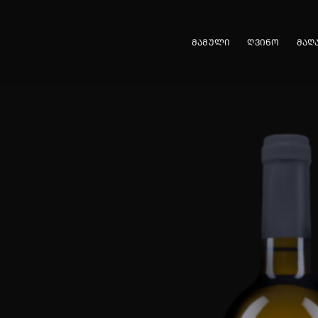
Skip
to
ᲛᲐᲛᲣᲚᲘ
ᲦᲕᲘᲜᲝ
ᲛᲐᲦ
content