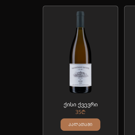
ქისი ქვევრი
35
₾
ᲙᲐᲚᲐᲗᲐᲨᲘ