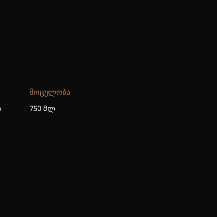
ᲛᲝᲪᲣᲚᲝᲑᲐ
ი
750 მლ