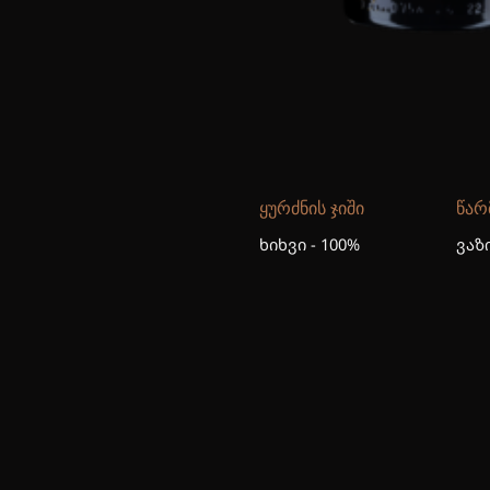
ᲧᲣᲠᲫᲜᲘᲡ ᲯᲘᲨᲘ
ᲬᲐᲠ
ხიხვი - 100%
ვაზ