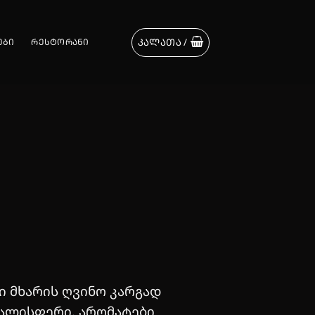
ᲙᲐᲚᲐᲗᲐ /
ᲔᲑᲘ
ᲠᲔᲡᲢᲝᲠᲐᲜᲘ
 მხარის ღვინო კარგად
ალისფერი. არომატები