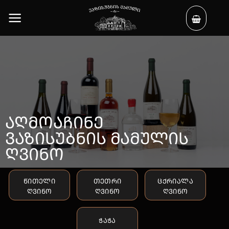
Skip
to
content
ᲐᲦᲛᲝᲐᲩᲘᲜᲔ
ᲕᲐᲖᲘᲡᲣᲑᲜᲘᲡ ᲛᲐᲛᲣᲚᲘᲡ
ᲦᲕᲘᲜᲝ
წითელი
თეთრი
ცქრიალა
ღვინო
ღვინო
ღვინო
ჭაჭა