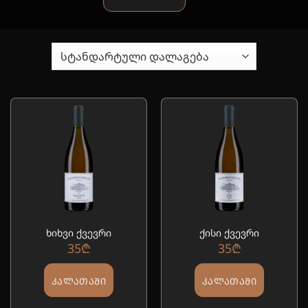
ხიხვი ქვევრი
ქისი ქვევრი
35
₾
35
₾
ᲙᲐᲚᲐᲗᲐᲨᲘ
ᲙᲐᲚᲐᲗᲐᲨᲘ